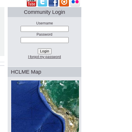
Community Login
Username
Password
I forgot my password
HCLME Map