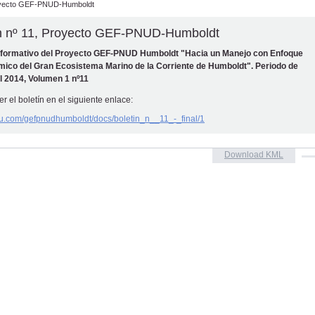
royecto GEF-PNUD-Humboldt
ín nº 11, Proyecto GEF-PNUD-Humboldt
informativo del Proyecto GEF-PNUD Humboldt "Hacia un Manejo con Enfoque
mico del Gran Ecosistema Marino de la Corriente de Humboldt". Periodo de
l 2014, Volumen 1 nº11
r el boletín en el siguiente enlace:
suu.com/gefpnudhumboldt/docs/boletin_n__11_-_final/1
Download KML