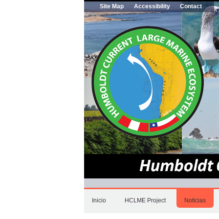
Cambiar
Secciones
Site Map
Accessibility
Contact
a
contenido.
|
Saltar
a
navegación
Inicio
HCLME Project
Noticias