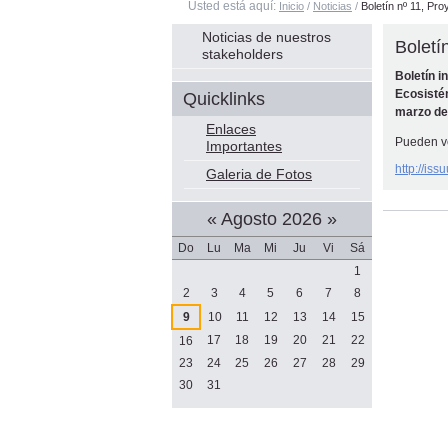
Usted está aquí:
Inicio
/
Noticias
/
Boletín nº 11, P
Navegación
Noticias de nuestros
Bolet
stakeholders
Boletín 
Ecosisté
Quicklinks
marzo de
Enlaces
Pueden ve
Importantes
http://is
Galeria de Fotos
Acciones
«
Agosto 2026
»
de
Documento
Do
Lu
Ma
Mi
Ju
Vi
Sá
Agosto
1
2
3
4
5
6
7
8
9
10
11
12
13
14
15
17
18
19
20
21
22
16
23
24
25
26
27
28
29
30
31