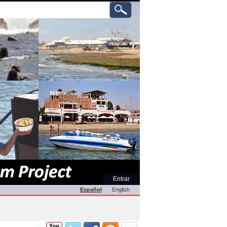
ar
queda
nzada…
Herramientas
Entrar
Personales
Español
English